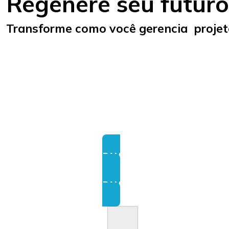
Regenere seu futuro
Transforme como você gerencia projet
Adquira ferramentas práticas e habilidades si
Nossa abordagem regenerativa em 4 Dimensões
INSCREVA-SE NO PROGRAMA COMPLETO DO GEDS
INSCREVA-SE NO PROGRAMA COMPLETO DO GEDS