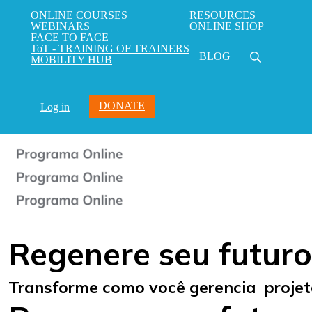
ONLINE COURSES
RESOURCES
WEBINARS
ONLINE SHOP
FACE TO FACE
ToT - TRAINING OF TRAINERS
BLOG
MOBILITY HUB
DONATE
Log in
Regenere seu futuro
Transforme como você gerencia projet