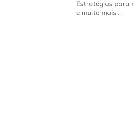
Estratégias para r
e muito mais ...
O
GEDS
capacita você a ser
inovação e a transformaçã
Se você está pronto para i
em seu trabalho, este prog