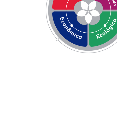
Social
Aprimore suas habili
práticas para capacit