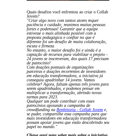
Quais desafios você enfrentou ao criar o Collab
Jovem?
"Criar algo novo com tantos atores requer
paciência e cuidado; reunimos muitas pessoas
fortes e poderosas! Garantir que a equipe
estivesse o mais alinhada possível com a
proposta pedagógica e confiar no que é
diferente foi um desafio de muita colaboração,
escuta e firmeza.
No entanto, o maior desafio foi e ainda é a
captação de recursos para viabilizar o projeto -
24 jovens se inscreveram, dos quais 17 precisam
de patrocínio!
Com doações pontuais de organizações
parceiras e doações recorrentes de investidores
em educação transformadora, a iniciativa já
conseguiu apadrinhar 14 jovens. Vamos
celebrar! Agora, faltam apenas três jovens para
serem apadrinhados, e podemos pensar em
multiplicar a transformação, abrindo novas
turmas para 2023.
Qualquer um pode contribuir com esses
patrocínios apoiando a campanha de
crowdfunding na
Benfeitoria - Collab Jovem
e,
se puder, compartilhe essa campanha para que
mais investidores em educação transformadora
possam apoiar jovens que estão descobrindo seu
papel no mundo."
Clique aqui para saber mais sobre a iniciativa