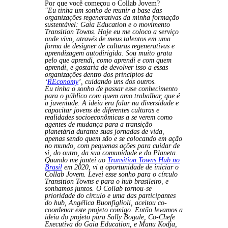
Por que você começou o Collab Jovem?
"Eu tinha um sonho de reunir a base das
organizações regenerativas da minha formação
sustentável: Gaia Education e o movimento
Transition Towns. Hoje eu me coloco a serviço
onde vivo, através de meus talentos em uma
forma de designer de culturas regenerativas e
aprendizagem autodirigida. Sou muito grata
pelo que aprendi, como aprendi e com quem
aprendi, e gostaria de devolver isso a essas
organizações dentro dos princípios da
‘
REconomy
’, cuidando uns dos outros.
Eu tinha o sonho de passar esse conhecimento
para o público com quem amo trabalhar, que é
a juventude. A ideia era falar na diversidade e
capacitar jovens de diferentes culturas e
realidades socioeconômicas a se verem como
agentes de mudança para a transição
planetária durante suas jornadas de vida,
apenas sendo quem são e se colocando em ação
no mundo, com pequenas ações para cuidar de
si, do outro, da sua comunidade e do Planeta.
Quando me juntei ao
Transition Towns Hub no
Brasil
em 2020, vi a oportunidade de iniciar o
Collab Jovem. Levei esse sonho para o círculo
Transition Towns e para o hub brasileiro, e
sonhamos juntos. O Collab tornou-se
prioridade do círculo e uma das participantes
do hub, Angélica Buonfiglioli, aceitou co-
coordenar este projeto comigo. Então levamos a
ideia do projeto para Sally Bogale, Co-Chefe
Executiva do Gaia Education, e Manu Kodja,