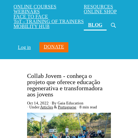
ONLINE COURSES
RESOURCES
WEBINARS
ONLINE SHOP
FACE TO FACE
ToT - TRAINING OF TRAINERS
(current)
BLOG
MOBILITY HUB
DONATE
Log in
Collab Jovem - conheça o
projeto que oferece educação
regenerativa e transformadora
aos jovens
Oct 14, 2022
By Gaia Education
Under
Articles
&
Portuguese
8 min read