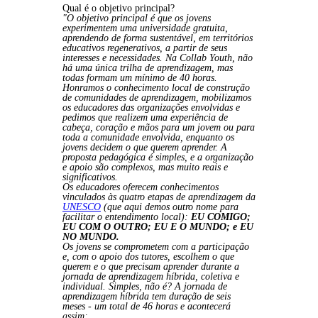
Qual é o objetivo principal?
"O objetivo principal é que os jovens
experimentem uma universidade gratuita,
aprendendo de forma sustentável, em territórios
educativos regenerativos, a partir de seus
interesses e necessidades. Na Collab Youth, não
há uma única trilha de aprendizagem, mas
todas formam um mínimo de 40 horas.
Honramos o conhecimento local de construção
de comunidades de aprendizagem, mobilizamos
os educadores das organizações envolvidas e
pedimos que realizem uma experiência de
cabeça, coração e mãos para um jovem ou para
toda a comunidade envolvida, enquanto os
jovens decidem o que querem aprender. A
proposta pedagógica é simples, e a organização
e apoio são complexos, mas muito reais e
significativos.
Os educadores oferecem conhecimentos
vinculados às quatro etapas de aprendizagem da
UNESCO
(que aqui demos outro nome para
facilitar o entendimento local):
EU COMIGO;
EU COM O OUTRO; EU E O MUNDO; e EU
NO MUNDO.
Os jovens se comprometem com a participação
e, com o apoio dos tutores, escolhem o que
querem e o que precisam aprender durante a
jornada de aprendizagem híbrida, coletiva e
individual. Simples, não é? A jornada de
aprendizagem híbrida tem duração de seis
meses - um total de 46 horas e acontecerá
assim: