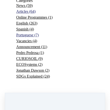
Categories
News
(59)
Articles
(64)
Online Programmes
(1)
English
(263)
Spanish
(4)
Portuguese
(7)
Vacancies
(4)
Announcement
(11)
Pedro Pedrosa
(1)
CURIOSOIL
(9)
ECOSystems
(2)
Jonathan Dawson
(2)
SDGs Explained
(24)
0 comments
There are no comments yet. Be the first one to leave a
comment!